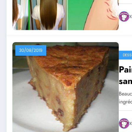
X
30/08/2019
DESS
Pai
san
Beauco
ingré
X