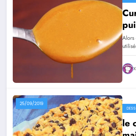
Cur
pui
Alors 
utilis
X
25/09/2019
DESS
le 
ma