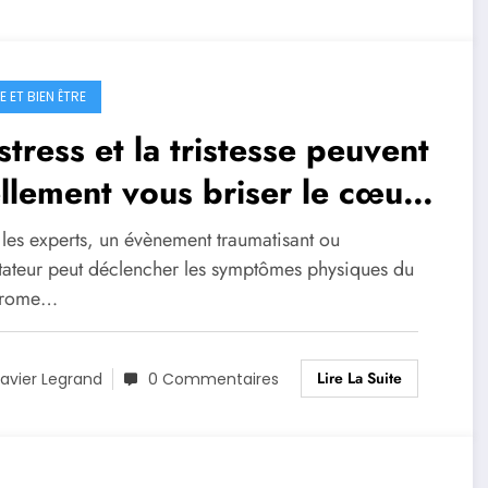
 ET BIEN ÊTRE
stress et la tristesse peuvent
llement vous briser le cœur
provoquer des troubles de
 les experts, un évènement traumatisant ou
té
tateur peut déclencher les symptômes physiques du
drome…
Lire La Suite
avier Legrand
0 Commentaires