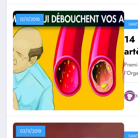
13/11/2019
SANTE
14 
art
Premi
l’Org
X
03/11/2019
SANTE