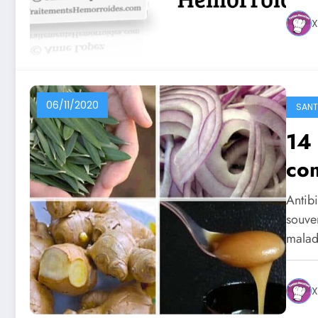
X
06/11/2020
SANTE
14 
com
Antibi
souve
mala
X