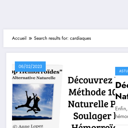
Accueil
Search results for: cardiaques
06/02/2023
ASTU
Dé
Nat
Hé
Enfin,
hémor