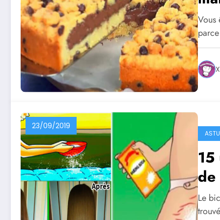
Vous 
parce
X
23/09/2019
ASTU
15 
de 
Le bic
trouv