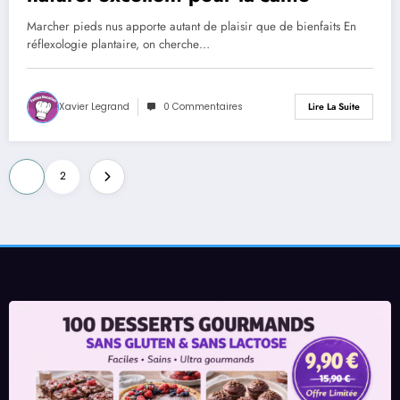
Marcher pieds nus apporte autant de plaisir que de bienfaits En
réflexologie plantaire, on cherche…
Xavier Legrand
0 Commentaires
Lire La Suite
Pagination
1
2
des
publications