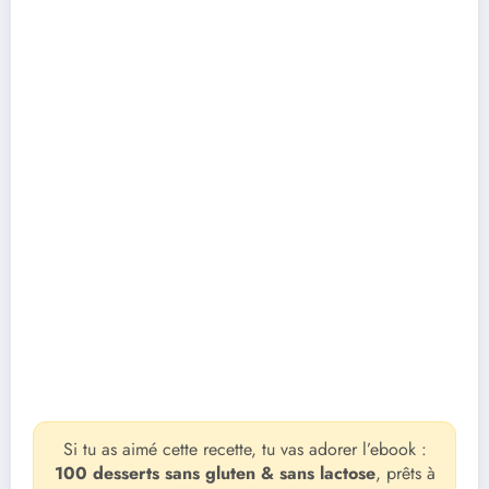
Si tu as aimé cette recette, tu vas adorer l’ebook :
100 desserts sans gluten & sans lactose
, prêts à