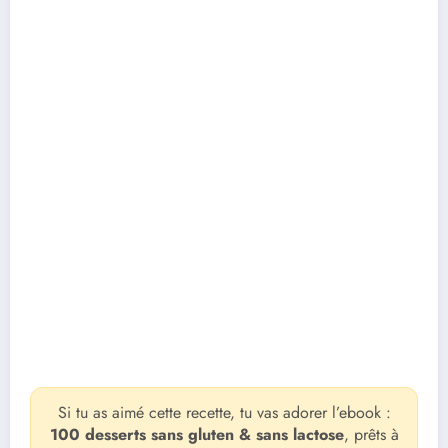
Si tu as aimé cette recette, tu vas adorer l’ebook :
100 desserts sans gluten & sans lactose
, prêts à