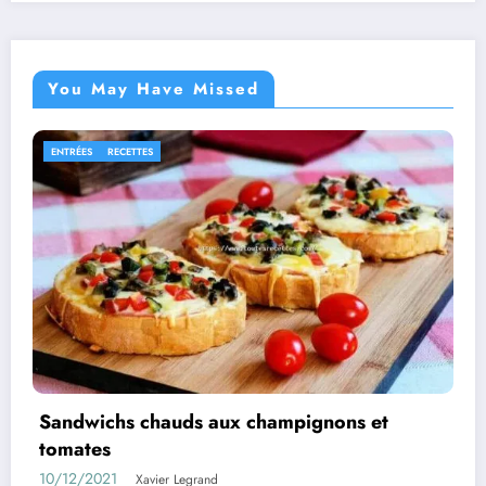
You May Have Missed
PLATS
RECETTES
t
Aubergines farcies au poulet à la béch
05/08/2021
Xavier Legrand