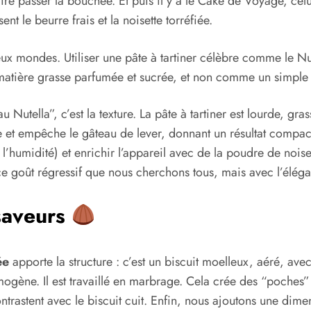
ire passer la bouchée. Et puis il y a le Cake de Voyage, celu
sent le beurre frais et la noisette torréfiée.
ux mondes. Utiliser une pâte à tartiner célèbre comme le Nut
e matière grasse parfumée et sucrée, et non comme un simple 
Nutella”, c’est la texture. La pâte à tartiner est lourde, gra
e et empêche le gâteau de lever, donnant un résultat compact
 l’humidité) et enrichir l’appareil avec de la poudre de noise
e goût régressif que nous cherchons tous, mais avec l’élég
saveurs
ée
apporte la structure : c’est un biscuit moelleux, aéré, ave
ène. Il est travaillé en marbrage. Cela crée des “poches” d
trastent avec le biscuit cuit. Enfin, nous ajoutons une dim