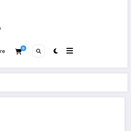
s
0
tre