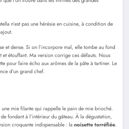
i que l’on trouve dans les vitrines des grandes
ella n’est pas une hérésie en cuisine, à condition de
ajout.
sse et dense. Si on l’incorpore mal, elle tombe au fond
 et étouffant. Ma version corrige ces défauts. Nous
tte pour faire écho aux arômes de la pâte à tartiner. Le
ance d’un grand chef.
c une mie filante qui rappelle le pain de mie brioché.
e fondant à l’intérieur du gâteau. À la dégustation,
ension croquante indispensable : la
noisette torréfiée
.