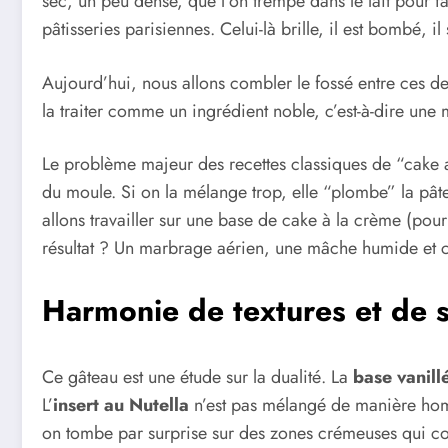
sec, un peu dense, que l’on trempe dans le lait pour fa
pâtisseries parisiennes. Celui-là brille, il est bombé, il 
Aujourd’hui, nous allons combler le fossé entre ces de
la traiter comme un ingrédient noble, c’est-à-dire un
Le problème majeur des recettes classiques de “cake au 
du moule. Si on la mélange trop, elle “plombe” la pât
allons travailler sur une base de cake à la crème (pour
résultat ? Un marbrage aérien, une mâche humide et c
Harmonie de textures et de 
Ce gâteau est une étude sur la dualité. La
base vanill
L’
insert au Nutella
n’est pas mélangé de manière homog
on tombe par surprise sur des zones crémeuses qui con