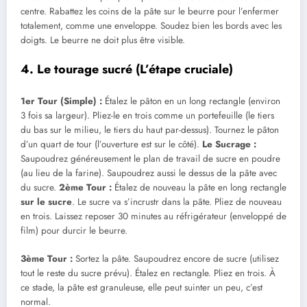
centre. Rabattez les coins de la pâte sur le beurre pour l’enfermer
totalement, comme une enveloppe. Soudez bien les bords avec les
doigts. Le beurre ne doit plus être visible.
4. Le tourage sucré (L’étape cruciale)
1er Tour (Simple) :
Étalez le pâton en un long rectangle (environ
3 fois sa largeur). Pliez-le en trois comme un portefeuille (le tiers
du bas sur le milieu, le tiers du haut par-dessus). Tournez le pâton
d’un quart de tour (l’ouverture est sur le côté).
Le Sucrage :
Saupoudrez généreusement le plan de travail de sucre en poudre
(au lieu de la farine). Saupoudrez aussi le dessus de la pâte avec
du sucre.
2ème Tour :
Étalez de nouveau la pâte en long rectangle
sur le sucre
. Le sucre va s’incrustr dans la pâte. Pliez de nouveau
en trois. Laissez reposer 30 minutes au réfrigérateur (enveloppé de
film) pour durcir le beurre.
3ème Tour :
Sortez la pâte. Saupoudrez encore de sucre (utilisez
tout le reste du sucre prévu). Étalez en rectangle. Pliez en trois. À
ce stade, la pâte est granuleuse, elle peut suinter un peu, c’est
normal.