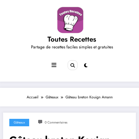
Aller
au
contenu
Toutes Recettes
Partage de recettes faciles simples et gratuites
Accueil
Gâteaux
Gâteau breton Kouign Amann
Gâteaux
0 Commentaires