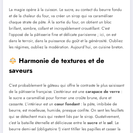
La magie opère à la cuisson. Le sucre, au contact du beurre fondu
et de la chaleur du four, va créer un sirop qui va caraméliser
chaque strate de pâte. À la sortie du four, on obtient un bloc
brillant, sombre, collant et incroyablement croustillant. C’est
l’opposé de la pâtisserie fine et délicate parisienne ; ici, on est
dans le terroir, dans la puissance du goût et la générosité. Oubliez
les régimes, oubliez la modération. Aujourd’hui, on cuisine breton.
Harmonie de textures et de
saveurs
C’est probablement le gâteau qui offre le contraste le plus saisissant
de la pâtisserie française. L’extérieur est une
carapace de verre
:
le sucre a caramélisé pour former une croûte brune, dure et
cassante. L’intérieur est un
cœur fondant
: la pâte, imbibée de
beurre, est moelleuse, humide, presque confite. On sent les feuillets
qui se détachent mais qui restent liés par le sirop. Gustativement,
c’est la bataille éternelle et délicieuse entre le
sucre
et le
sel
. Le
beurre demi-sel (obligatoire !) vient titiller les papilles et casser la