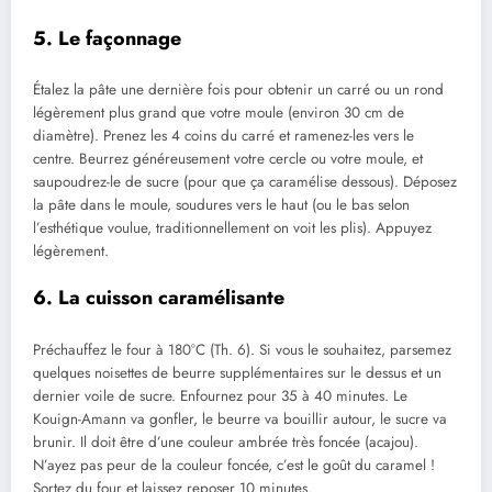
5. Le façonnage
Étalez la pâte une dernière fois pour obtenir un carré ou un rond
légèrement plus grand que votre moule (environ 30 cm de
diamètre). Prenez les 4 coins du carré et ramenez-les vers le
centre. Beurrez généreusement votre cercle ou votre moule, et
saupoudrez-le de sucre (pour que ça caramélise dessous). Déposez
la pâte dans le moule, soudures vers le haut (ou le bas selon
l’esthétique voulue, traditionnellement on voit les plis). Appuyez
légèrement.
6. La cuisson caramélisante
Préchauffez le four à 180°C (Th. 6). Si vous le souhaitez, parsemez
quelques noisettes de beurre supplémentaires sur le dessus et un
dernier voile de sucre. Enfournez pour 35 à 40 minutes. Le
Kouign-Amann va gonfler, le beurre va bouillir autour, le sucre va
brunir. Il doit être d’une couleur ambrée très foncée (acajou).
N’ayez pas peur de la couleur foncée, c’est le goût du caramel !
Sortez du four et laissez reposer 10 minutes.