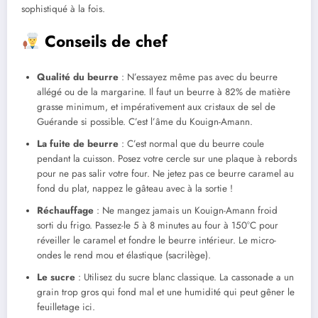
sophistiqué à la fois.
Conseils de chef
Qualité du beurre
: N’essayez même pas avec du beurre
allégé ou de la margarine. Il faut un beurre à 82% de matière
grasse minimum, et impérativement aux cristaux de sel de
Guérande si possible. C’est l’âme du Kouign-Amann.
La fuite de beurre
: C’est normal que du beurre coule
pendant la cuisson. Posez votre cercle sur une plaque à rebords
pour ne pas salir votre four. Ne jetez pas ce beurre caramel au
fond du plat, nappez le gâteau avec à la sortie !
Réchauffage
: Ne mangez jamais un Kouign-Amann froid
sorti du frigo. Passez-le 5 à 8 minutes au four à 150°C pour
réveiller le caramel et fondre le beurre intérieur. Le micro-
ondes le rend mou et élastique (sacrilège).
Le sucre
: Utilisez du sucre blanc classique. La cassonade a un
grain trop gros qui fond mal et une humidité qui peut gêner le
feuilletage ici.