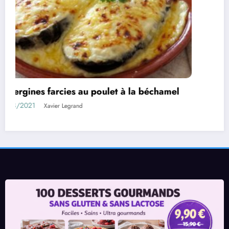
 d’aubergines farcies
Confiture 
1
11/05/2021
Xavier Legrand