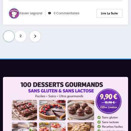
Xavier Legrand
0 Commentaires
Lire La Suite
Pagination
1
2
des
publications