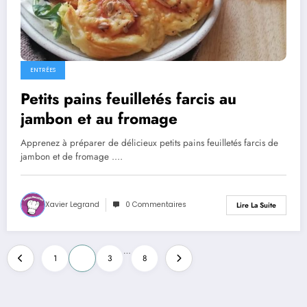
ENTRÉES
Petits pains feuilletés farcis au
jambon et au fromage
Apprenez à préparer de délicieux petits pains feuilletés farcis de
jambon et de fromage .…
Xavier Legrand
0 Commentaires
Lire La Suite
Pagination
…
1
2
3
8
des
publications