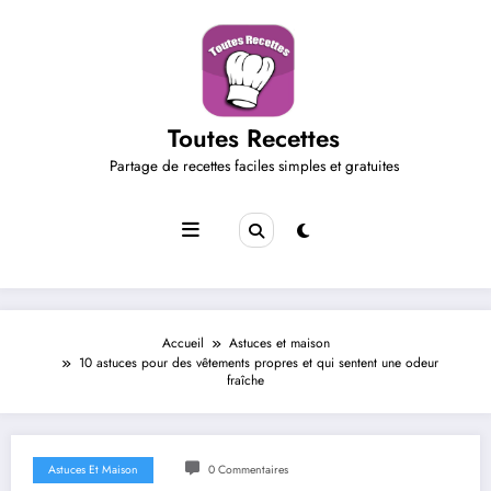
Aller
au
contenu
Toutes Recettes
Partage de recettes faciles simples et gratuites
Accueil
Astuces et maison
10 astuces pour des vêtements propres et qui sentent une odeur
fraîche
Astuces Et Maison
0 Commentaires