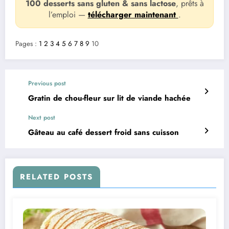
100 desserts sans gluten & sans lactose
, prêts à
l’emploi —
télécharger maintenant
.
Pages :
1
2
3
4
5
6
7
8
9
10
Previous post
Gratin de chou-fleur sur lit de viande hachée
Next post
Gâteau au café dessert froid sans cuisson
RELATED POSTS