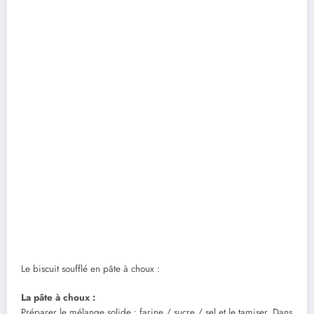
Le biscuit soufflé en pâte à choux :
La pâte à choux :
Préparer le mélange solide : farine / sucre / sel et le tamiser. Dans