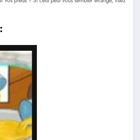
ur vos pieds ? Si cela peut vous sembler étrange, lisez
: