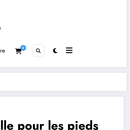
s
0
tre
le pour les pieds