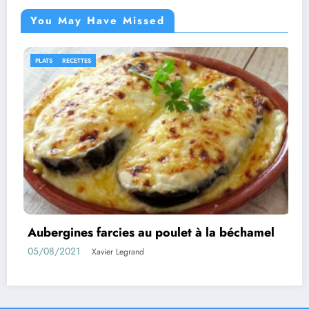
You May Have Missed
IDÉES RECETTES
RECETTES
 à la béchamel
Rouleaux d’aubergines farcies
01/08/2021
Xavier Legrand