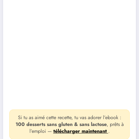
Si tu as aimé cette recette, tu vas adorer l’ebook :
100 desserts sans gluten & sans lactose
, prêts à
l’emploi —
télécharger maintenant
.