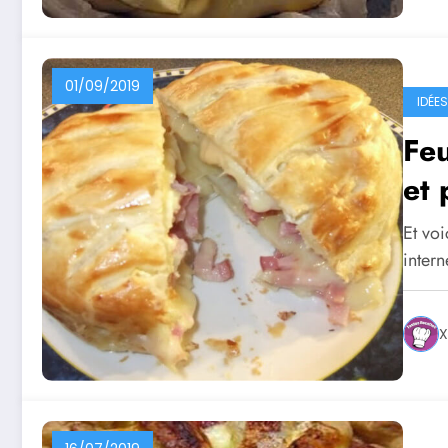
01/09/2019
IDÉE
Feu
et
Et voi
intern
X