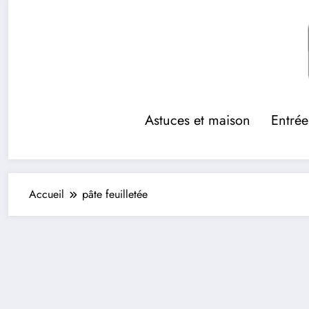
Aller
au
contenu
Astuces et maison
Entrée
Accueil
pâte feuilletée