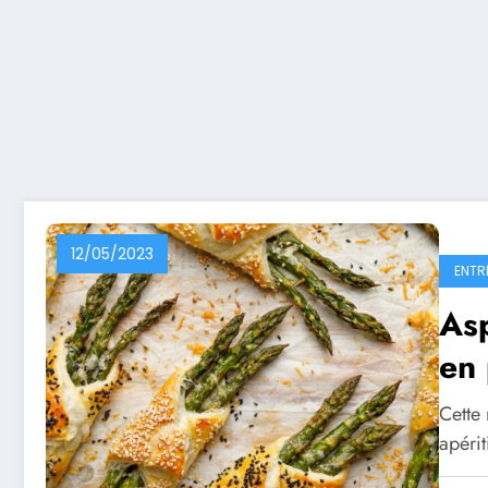
12/05/2023
ENTR
Asp
en 
Cette 
apérit