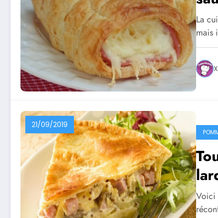
La cu
mais 
X
21/09/2019
POMM
Tou
lar
Voici
récon