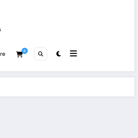
s
0
tre