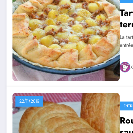
Ta
ter
La tar
entrée
X
22/11/2019
ENTR
Rou
sa