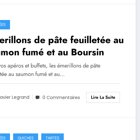
ÉES
rillons de pâte feuilletée au
umon fumé et au Boursin
os apéros et buffets, les émerillons de pâte
letée au saumon fumé et au…
Lire La Suite
avier Legrand
0 Commentaires
ÉES
QUICHES
TARTES