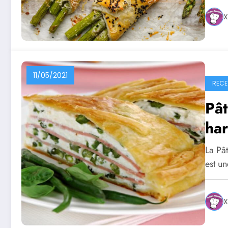
X
11/05/2021
RECE
Pât
har
La Pât
est u
X