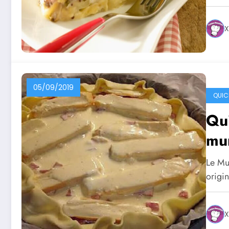
X
05/09/2019
QUIC
Qu
mu
Le Mu
origin
X