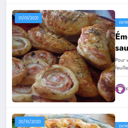
01/01/2021
ENTR
Éme
sa
Pour v
feuil
X
20/10/2020
ENTR