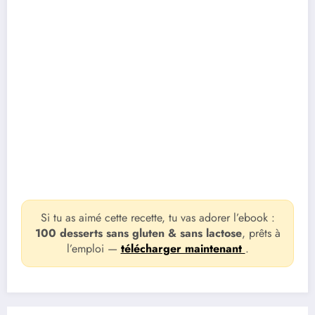
Si tu as aimé cette recette, tu vas adorer l’ebook :
100 desserts sans gluten & sans lactose
, prêts à
l’emploi —
télécharger maintenant
.