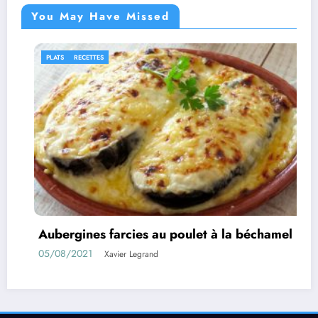
You May Have Missed
IDÉES RECETTES
RECETTE
cies au poulet à la béchamel
Rouleaux d’aube
01/08/2021
r Legrand
Xavier 