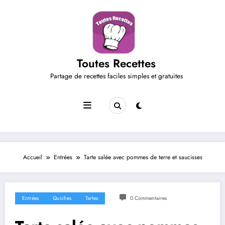
Aller
au
contenu
Toutes Recettes
Partage de recettes faciles simples et gratuites
Accueil
Entrées
Tarte salée avec pommes de terre et saucisses
Entrées
Quiches
Tartes
0 Commentaires