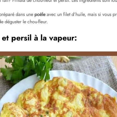
ai fait? Frittata de chou-fleur et persil. Les ingrédients sont
’ai préparé dans une
poêle
avec un filet d’huile, mais si vous 
e déguster le chou-fleur.
 et persil à la vapeur: