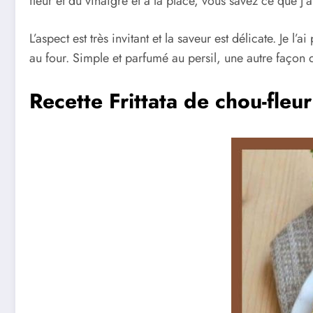
fleur et du vinaigre et à la place, vous savez ce que j’
L’aspect est très invitant et la saveur est délicate. Je l
au four. Simple et parfumé au persil, une autre façon d
Recette Frittata de chou-fleur