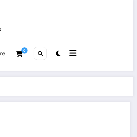
s
0
tre