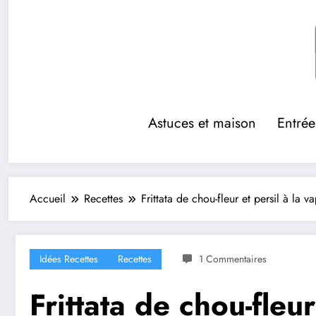
Aller
au
contenu
Astuces et maison
Entrée
Accueil
Recettes
Frittata de chou-fleur et persil à la v
Idées Recettes
Recettes
1 Commentaires
Frittata de chou-fleur