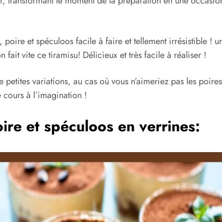
ef, transformant le moment de la préparation en une occasion
oire et spéculoos facile à faire et tellement irrésistible ! u
ait vite ce tiramisu! Délicieux et très facile à réaliser !
 petites variations, au cas où vous n’aimeriez pas les poires 
e cours à l’imagination !
ire et spéculoos en verrines: