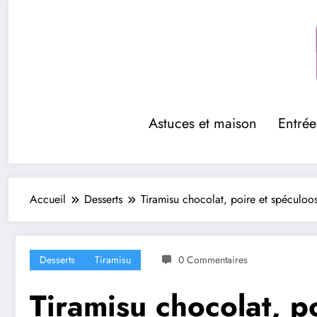
Aller
au
contenu
Astuces et maison
Entrée
Accueil
Desserts
Tiramisu chocolat, poire et spéculoos
Desserts
Tiramisu
0 Commentaires
Tiramisu chocolat, p