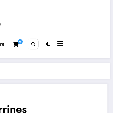
s
0
tre
rrines