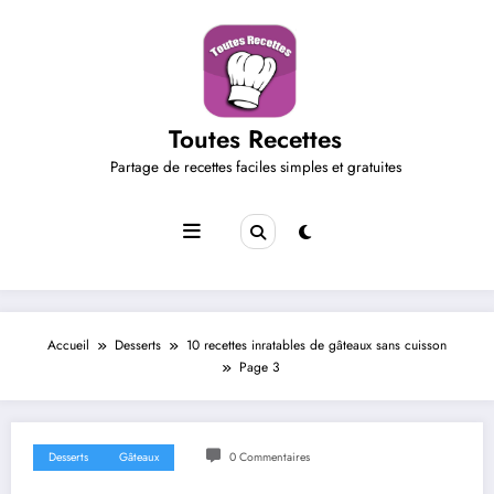
Aller
au
contenu
Toutes Recettes
Partage de recettes faciles simples et gratuites
Accueil
Desserts
10 recettes inratables de gâteaux sans cuisson
Page 3
Desserts
Gâteaux
0 Commentaires