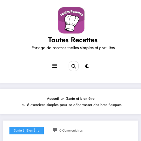
Aller
au
contenu
Toutes Recettes
Partage de recettes faciles simples et gratuites
Accueil
Sante et bien être
6 exercices simples pour se débarrasser des bras flasques
Sante Et Bien Être
0 Commentaires