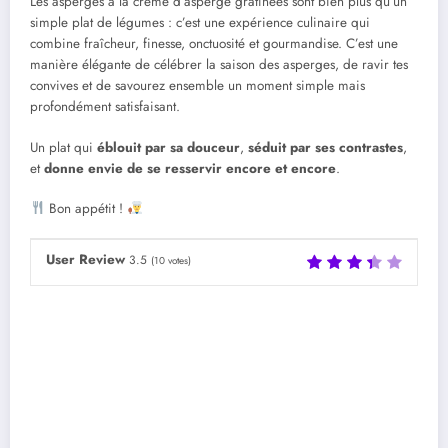
Les asperges à la crème d’asperge gratinées sont bien plus qu’un
simple plat de légumes : c’est une expérience culinaire qui
combine fraîcheur, finesse, onctuosité et gourmandise. C’est une
manière élégante de célébrer la saison des asperges, de ravir tes
convives et de savourez ensemble un moment simple mais
profondément satisfaisant.
Un plat qui
éblouit par sa douceur
,
séduit par ses contrastes
,
et
donne envie de se resservir encore et encore
.
Bon appétit !
User Review
3.5
(
10
votes)