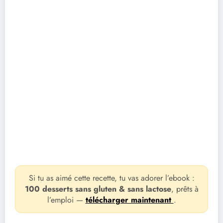
Si tu as aimé cette recette, tu vas adorer l’ebook :
100 desserts sans gluten & sans lactose
, prêts à
l’emploi —
télécharger maintenant
.