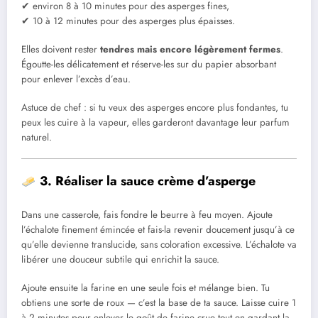
✔ environ 8 à 10 minutes pour des asperges fines,
✔ 10 à 12 minutes pour des asperges plus épaisses.
Elles doivent rester
tendres mais encore légèrement fermes
.
Égoutte-les délicatement et réserve-les sur du papier absorbant
pour enlever l’excès d’eau.
Astuce de chef : si tu veux des asperges encore plus fondantes, tu
peux les cuire à la vapeur, elles garderont davantage leur parfum
naturel.
3. Réaliser la sauce crème d’asperge
Dans une casserole, fais fondre le beurre à feu moyen. Ajoute
l’échalote finement émincée et fais-la revenir doucement jusqu’à ce
qu’elle devienne translucide, sans coloration excessive. L’échalote va
libérer une douceur subtile qui enrichit la sauce.
Ajoute ensuite la farine en une seule fois et mélange bien. Tu
obtiens une sorte de roux — c’est la base de ta sauce. Laisse cuire 1
à 2 minutes pour enlever le goût de farine crue tout en gardant la