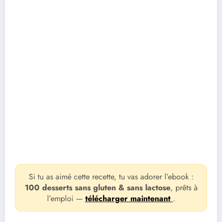
Si tu as aimé cette recette, tu vas adorer l’ebook :
100 desserts sans gluten & sans lactose
, prêts à
l’emploi —
télécharger maintenant
.