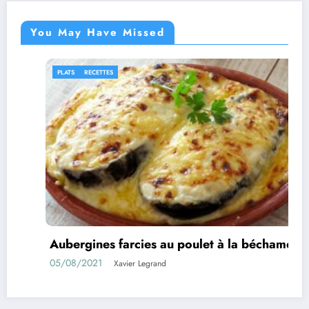
You May Have Missed
PLATS
RECETTES
I
Aubergines farcies au poulet à la béchamel
Ro
05/08/2021
01
Xavier Legrand