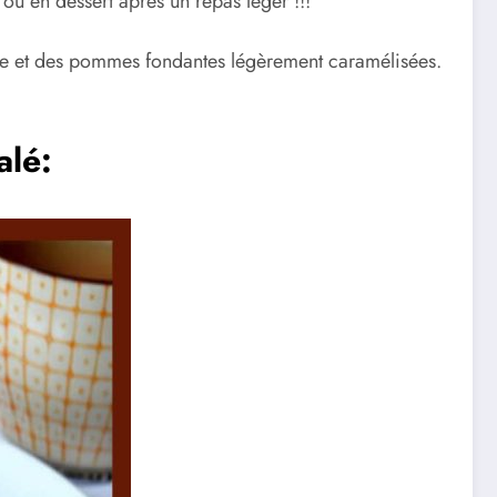
ou en dessert après un repas léger !!!
e et des pommes fondantes légèrement caramélisées.
alé: