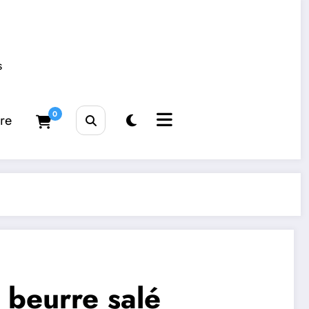
s
0
tre
 beurre salé