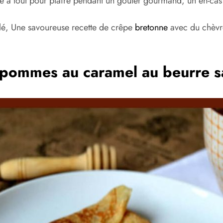
le a tout pour plaire pendant un goûter gourmand, un en-cas 
lé, Une savoureuse recette de crêpe
bretonne
avec du chèvr
 pommes au caramel au beurre s