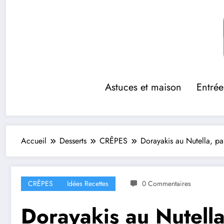
Aller
au
contenu
Astuces et maison
Entrée
Accueil
Desserts
CRÊPES
Dorayakis au Nutella, p
CRÊPES
Idées Recettes
0 Commentaires
Dorayakis au Nutell