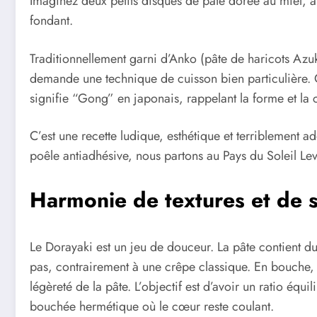
Imaginez deux petits disques de pâte dorée au miel, à
fondant.
Traditionnellement garni d’Anko (pâte de haricots Azuki
demande une technique de cuisson bien particulière. Ou
signifie “Gong” en japonais, rappelant la forme et la co
C’est une recette ludique, esthétique et terriblement ad
poêle antiadhésive, nous partons au Pays du Soleil Lev
Harmonie de textures et de 
Le Dorayaki est un jeu de douceur. La pâte contient d
pas, contrairement à une crêpe classique. En bouche, c
légèreté de la pâte. L’objectif est d’avoir un ratio éq
bouchée hermétique où le cœur reste coulant.