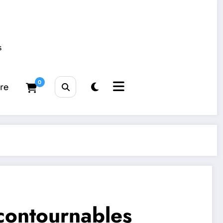
s
0
tre
ncontournables