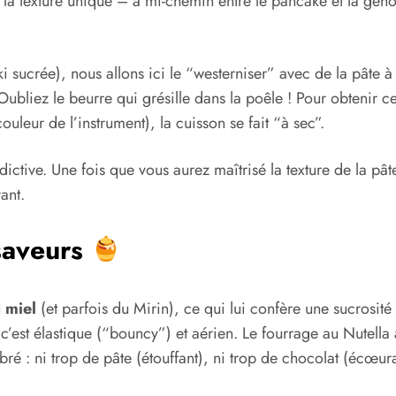
 la texture unique – à mi-chemin entre le pancake et la gén
 sucrée), nous allons ici le “westerniser” avec de la pâte à 
bliez le beurre qui grésille dans la poêle ! Pour obtenir cet
uleur de l’instrument), la cuisson se fait “à sec”.
dictive. Une fois que vous aurez maîtrisé la texture de la pâte
ant.
saveurs
u
miel
(et parfois du Mirin), ce qui lui confère une sucrosité
’est élastique (“bouncy”) et aérien. Le fourrage au Nutella a
uilibré : ni trop de pâte (étouffant), ni trop de chocolat (éc