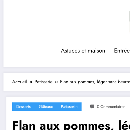
Aller
au
contenu
Astuces et maison
Entrée
Accueil
Patisserie
Flan aux pommes, léger sans beurre
Desserts
Gâteaux
Patisserie
0 Commentaires
Flan aux pommes, lé