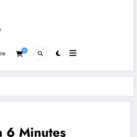
s
0
tre
n 6 Minutes