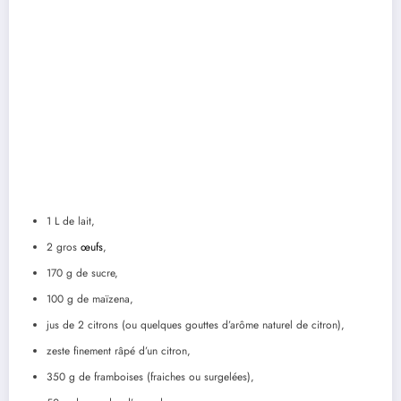
1 L de lait,
2 gros
œufs
,
170 g de sucre,
100 g de maïzena,
jus de 2 citrons (ou quelques gouttes d’arôme naturel de citron),
zeste finement râpé d’un citron,
350 g de framboises (fraiches ou surgelées),