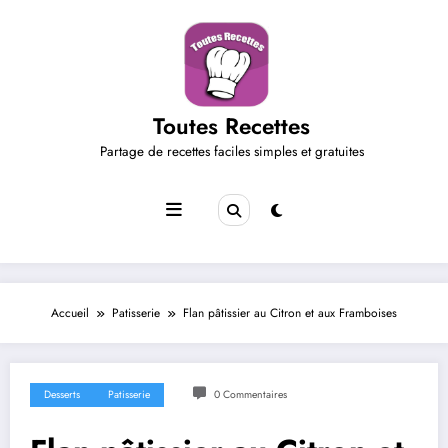
Aller
au
contenu
Toutes Recettes
Partage de recettes faciles simples et gratuites
Accueil
Patisserie
Flan pâtissier au Citron et aux Framboises
Desserts
Patisserie
0 Commentaires