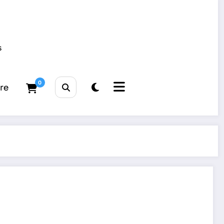
s
0
tre