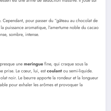
dessert est une arme de séduction massive. Il joue sur
ble. Cependant, pour passer du “gâteau au chocolat de
ci la puissance aromatique, l’amertume noble du cacao
ense, sombre, intense.
, presque une
meringue
fine, qui craque sous la
e prise. Le cœur, lui, est
coulant
ou semi-liquide.
colat noir. Le beurre apporte la rondeur et la longueur
sable pour exhaler les arômes et provoquer la