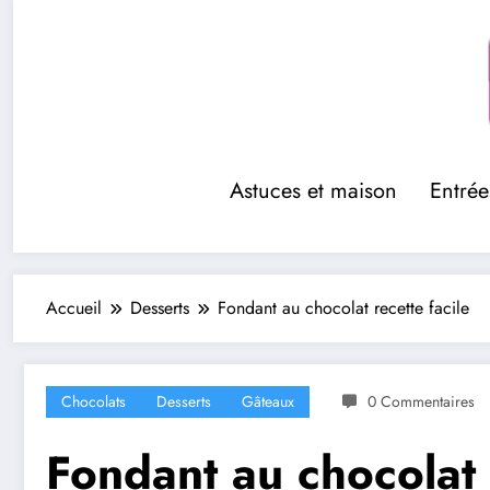
Aller
au
contenu
Astuces et maison
Entrée
Accueil
Desserts
Fondant au chocolat recette facile
Chocolats
Desserts
Gâteaux
0 Commentaires
Fondant au chocolat 