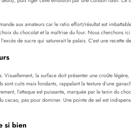
 d’œufs), puis figer cette émulsion par une cuisson flash. Ce 
mmande aux amateurs car le ratio effort/résultat est imbatta
 choix du chocolat et la maîtrise du four. Nous cherchons i
l’excès de sucre qui saturerait le palais. C’est une recette d
urs
s. Visuellement, la surface doit présenter une croûte légère
ds sont cuits mais fondants, rappelant la texture d’une ganach
ivement, l’attaque est puissante, marquée par le tanin du cho
t du cacao, pas pour dominer. Une pointe de sel est indispen
 si bien