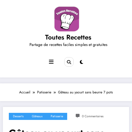
Aller
au
contenu
Toutes Recettes
Partage de recettes faciles simples et gratuites
Accueil
Patisserie
Gâteau au yaourt sans beurre 7 pots
Desserts
Gâteaux
Patisserie
0 Commentaires