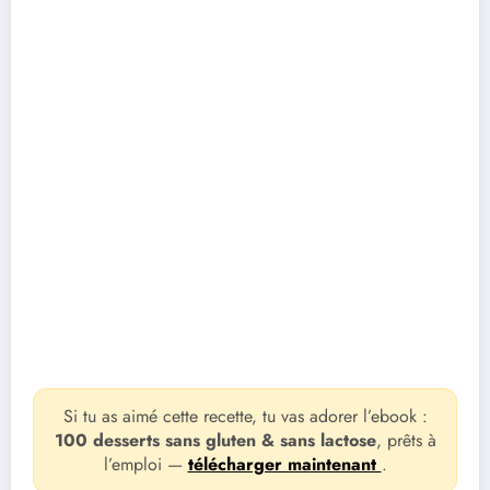
Si tu as aimé cette recette, tu vas adorer l’ebook :
100 desserts sans gluten & sans lactose
, prêts à
l’emploi —
télécharger maintenant
.