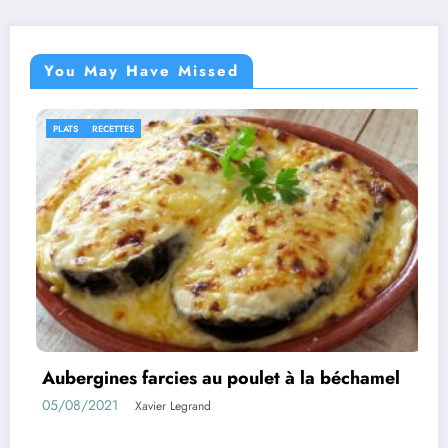
You May Have Missed
IDÉES RECETTES
RECETTES
et à la béchamel
Rouleaux d’aubergines farci
01/08/2021
Xavier Legrand