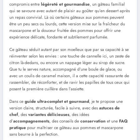
compromis entre
légèreté et gourmandise
, un gâteau familial
qui se savoure avec autant de plaisir au goûter qu’en dessert après
un repas convivial. Là où certains gâteaux aux pommes peuvent
être un peu secs ou lourds, cette version mise sur la fraîcheur du
mascarpone et la douceur fruitée des pommes pour offrir une
expérience délicate, fondante et subtilement parfumée.
Ce gâteau séduit autant par son moelleux que par sa capacité à se
réinventer selon les envies : une touche de cannelle ici, un zeste de
citron là-dedans, ou encore un nappage léger au sirop de sucre.
Que tu le serves nature, accompagné d’une boule de glace, ou
avec un coulis de caramel maison, il a cette capacité rassurante de
rassembler, de réconforter, et de ravir les papilles de tous ceux qui
posent la première cuillère dans l’assiette.
Dans ce
guide ultra-complet et gourmand
, je te propose une
version claire, structurée, facile à suivre, avec des
astuces de
chef
, des
variantes délicieuses
, des idées
d’
accompagnements
, des conseils de
conservation
et une
FAQ
pratique
pour maîtriser ce gâteau aux pommes et mascarpone
sans beurre à la perfection.