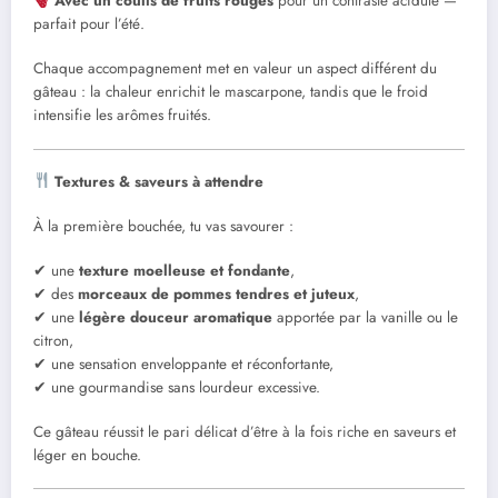
Avec un coulis de fruits rouges
pour un contraste acidulé —
parfait pour l’été.
Chaque accompagnement met en valeur un aspect différent du
gâteau : la chaleur enrichit le mascarpone, tandis que le froid
intensifie les arômes fruités.
Textures & saveurs à attendre
À la première bouchée, tu vas savourer :
✔ une
texture moelleuse et fondante
,
✔ des
morceaux de pommes tendres et juteux
,
✔ une
légère douceur aromatique
apportée par la vanille ou le
citron,
✔ une sensation enveloppante et réconfortante,
✔ une gourmandise sans lourdeur excessive.
Ce gâteau réussit le pari délicat d’être à la fois riche en saveurs et
léger en bouche.