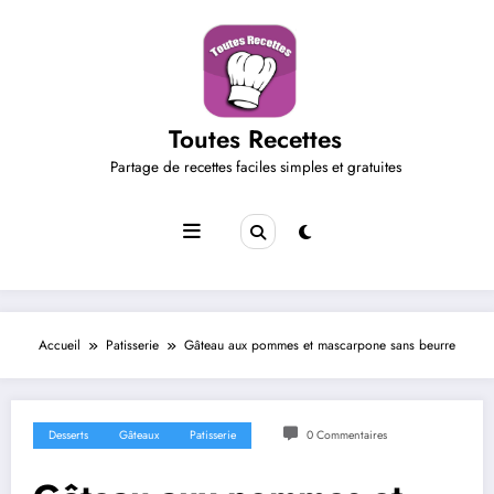
Aller
au
contenu
Toutes Recettes
Partage de recettes faciles simples et gratuites
Accueil
Patisserie
Gâteau aux pommes et mascarpone sans beurre
Desserts
Gâteaux
Patisserie
0 Commentaires