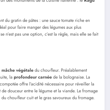
à l’un des monuments de la cuisine italienne : le
Ragù
ant du gratin de pâtes : une sauce tomate riche en
idéal pour faire manger des légumes aux plus
e n’est pas une option, c’est la règle, mais elle se fait
a
mâche végétale
du chou-fleur. Préalablement
uite, la
profondeur carnée
de la bolognaise. La
ompotée offre l’acidité nécessaire pour réveiller la
t de douceur entre le légume et la viande. Le fromage
uel du chou-fleur cuit et le gras savoureux du fromage.