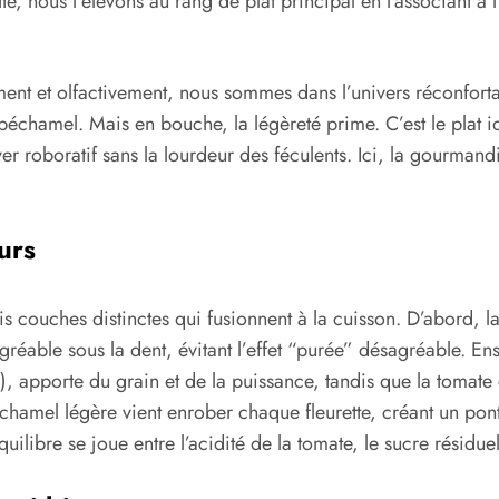
cette, nous l’élevons au rang de plat principal en l’associant 
ement et olfactivement, nous sommes dans l’univers réconfort
échamel. Mais en bouche, la légèreté prime. C’est le plat 
ver roboratif sans la lourdeur des féculents. Ici, la gourmandis
urs
ois couches distinctes qui fusionnent à la cuisson. D’abord, l
gréable sous la dent, évitant l’effet “purée” désagréable. Ens
, apporte du grain et de la puissance, tandis que la tomate c
échamel légère vient enrober chaque fleurette, créant un pon
’équilibre se joue entre l’acidité de la tomate, le sucre résid