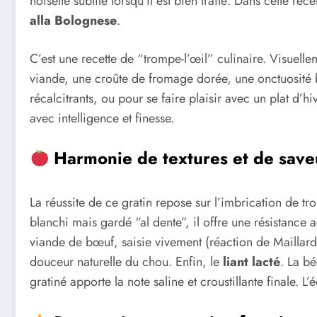
noisette subtile lorsqu’il est bien traité. Dans cette re
alla Bolognese
.
C’est une recette de “trompe-l’œil” culinaire. Visuell
viande, une croûte de fromage dorée, une onctuosité b
récalcitrants, ou pour se faire plaisir avec un plat d’hi
avec intelligence et finesse.
Harmonie de textures et de save
La réussite de ce gratin repose sur l’imbrication de tr
blanchi mais gardé “al dente”, il offre une résistance a
viande de bœuf, saisie vivement (réaction de Maillard)
douceur naturelle du chou. Enfin, le
liant lacté
. La b
gratiné apporte la note saline et croustillante finale. L