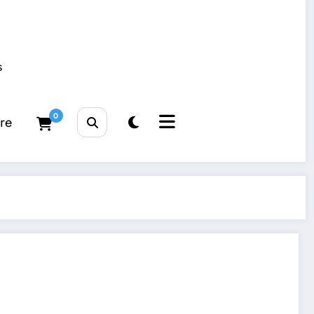
s
0
tre