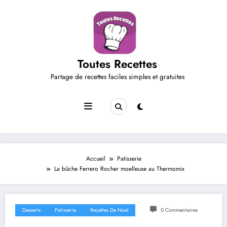
Aller
au
contenu
Toutes Recettes
Partage de recettes faciles simples et gratuites
Accueil
Patisserie
La bûche Ferrero Rocher moelleuse au Thermomix
Desserts
Patisserie
Recettes De Noel
0 Commentaires