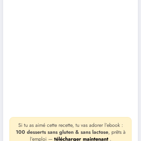
Si tu as aimé cette recette, tu vas adorer l’ebook :
100 desserts sans gluten & sans lactose
, prêts à
l’emploi —
télécharger maintenant
.