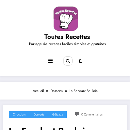
Aller
au
contenu
Toutes Recettes
Partage de recettes faciles simples et gratuites
Accueil
Desserts
Le Fondant Baulois
Chocolats
Desserts
Gâteaux
0 Commentaires