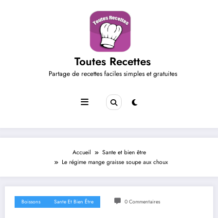
Aller
au
contenu
Toutes Recettes
Partage de recettes faciles simples et gratuites
Accueil
Sante et bien être
Le régime mange graisse soupe aux choux
Boissons
Sante Et Bien Être
0 Commentaires