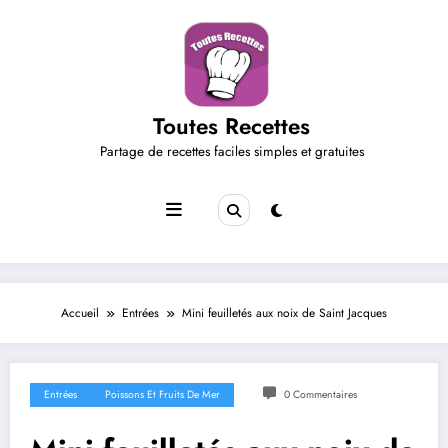
Aller
au
contenu
Toutes Recettes
Partage de recettes faciles simples et gratuites
Accueil
Entrées
Mini feuilletés aux noix de Saint Jacques
Entrées
Poissons Et Fruits De Mer
0 Commentaires