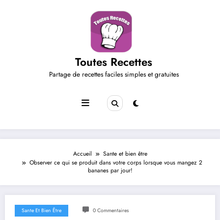
Aller
au
contenu
Toutes Recettes
Partage de recettes faciles simples et gratuites
Accueil
Sante et bien être
Observer ce qui se produit dans votre corps lorsque vous mangez 2
bananes par jour!
Sante Et Bien Être
0 Commentaires