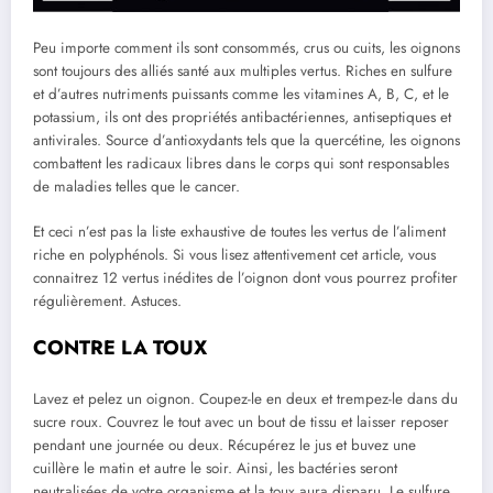
Peu importe comment ils sont consommés, crus ou cuits, les oignons
sont toujours des alliés santé aux multiples vertus. Riches en sulfure
et d’autres nutriments puissants comme les vitamines A, B, C, et le
potassium, ils ont des propriétés antibactériennes, antiseptiques et
antivirales. Source d’antioxydants tels que la quercétine, les oignons
combattent les radicaux libres dans le corps qui sont responsables
de maladies telles que le cancer.
Et ceci n’est pas la liste exhaustive de toutes les vertus de l’aliment
riche en polyphénols. Si vous lisez attentivement cet article, vous
connaitrez 12 vertus inédites de l’oignon dont vous pourrez profiter
régulièrement. Astuces.
CONTRE LA TOUX
Lavez et pelez un oignon. Coupez-le en deux et trempez-le dans du
sucre roux. Couvrez le tout avec un bout de tissu et laisser reposer
pendant une journée ou deux. Récupérez le jus et buvez une
cuillère le matin et autre le soir. Ainsi, les bactéries seront
neutralisées de votre organisme et la toux aura disparu. Le sulfure