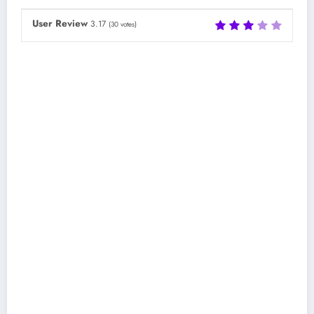
User Review
3.17
(
30
votes)