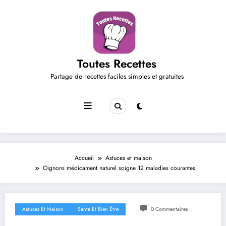
Aller
au
contenu
Toutes Recettes
Partage de recettes faciles simples et gratuites
Accueil
Astuces et maison
Oignons médicament naturel soigne 12 maladies courantes
Astuces Et Maison
Sante Et Bien Être
0 Commentaires