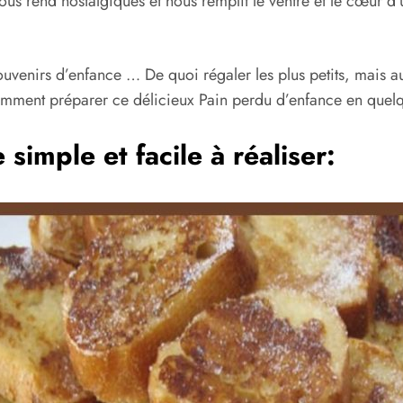
s rend nostalgiques et nous remplit le ventre et le cœur d’u
uvenirs d’enfance … De quoi régaler les plus petits, mais a
mment préparer ce délicieux Pain perdu d’enfance en quelq
simple et facile à réaliser: