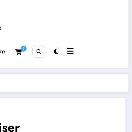
s
0
tre
iser