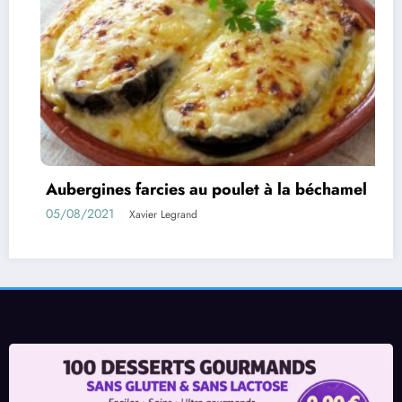
farcies au poulet à la béchamel
Rouleaux d’a
01/08/2021
avier Legrand
Xav