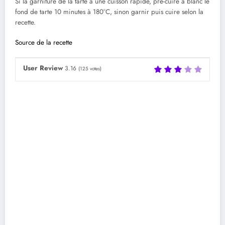
Si la garniture de la tarte à une cuisson rapide, pré-cuire à blanc le
fond de tarte 10 minutes à 180°C, sinon garnir puis cuire selon la
recette.
Source de la recette
User Review
3.16
(
125
votes)