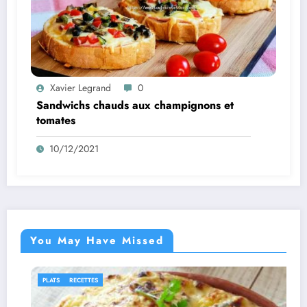
Xavier Legrand
0
Sandwichs chauds aux champignons et
tomates
10/12/2021
You May Have Missed
IDÉES RECETTES
RE