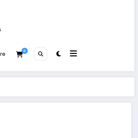
s
0
tre