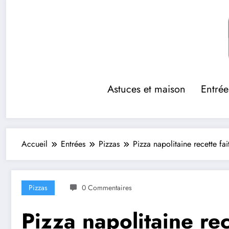
Aller
au
contenu
Astuces et maison
Entrée
Accueil
Entrées
Pizzas
Pizza napolitaine recette fa
Pizzas
0 Commentaires
Pizza napolitaine rec