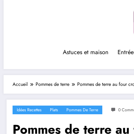
Aller
au
contenu
Astuces et maison
Entrée
Accueil
Pommes de terre
Pommes de terre au four crou
Idées Recettes
Plats
Pommes De Terre
0 Comme
Pommes de terre au f