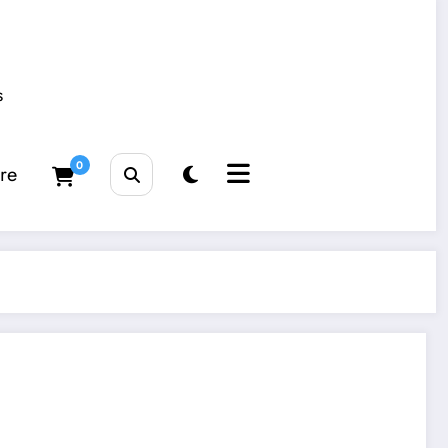
s
0
tre