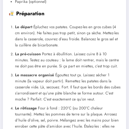
Paprika (optionnel)
Préparation
Le départ
Épluchez vos patates. Coupez-les en gros cubes (4
cm environ). Ne faites pas trop petit, sinon ça sèche. Mettez-les
dans la casserole, couvrez d’eau froide. Balancez le gros sel et
la cuillère de bicarbonate.
La pré-cuisson
Portez à ébullition. Laissez cuire 8 à 10
minutes. Testez au couteau : la lame doit rentrer, mais le centre
ne doit pas être en purée. Si ça part en miettes, c’est trop cuit.
Le massacre organisé
Égouttez tout ça. Laissez sécher 1
minute (la vapeur doit partir). Remettez les patates dans la
casserole vide. Là, secouez. Fort. Il faut que les bords des cubes
s’arrondissent et qu’une pâte blanche se forme autour. C’est
moche ? Parfait. C’est exactement ce qu’on veut.
Le rôtissage
Four à fond : 220°C (ou 200°C chaleur
tournante). Mettez les pommes de terre sur la plaque. Arrosez
d’huile d’olive, sel, poivre. Mélangez avec les mains pour bien
enrober cette pâte d’amidon avec l’huile. Étalez-les : elles ne