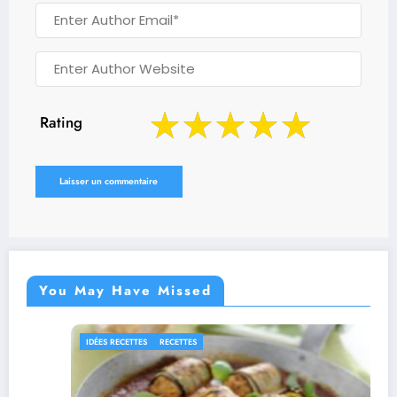
Rating
You May Have Missed
ETTES
RECETTES