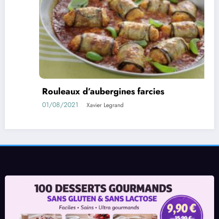
ubergines farcies
Confiture d’ab
11/05/2021
ier Legrand
Xavie