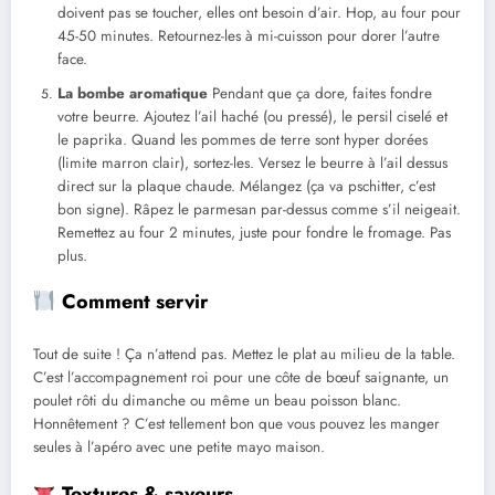
doivent pas se toucher, elles ont besoin d’air. Hop, au four pour
45-50 minutes. Retournez-les à mi-cuisson pour dorer l’autre
face.
La bombe aromatique
Pendant que ça dore, faites fondre
votre beurre. Ajoutez l’ail haché (ou pressé), le persil ciselé et
le paprika. Quand les pommes de terre sont hyper dorées
(limite marron clair), sortez-les. Versez le beurre à l’ail dessus
direct sur la plaque chaude. Mélangez (ça va pschitter, c’est
bon signe). Râpez le parmesan par-dessus comme s’il neigeait.
Remettez au four 2 minutes, juste pour fondre le fromage. Pas
plus.
Comment servir
Tout de suite ! Ça n’attend pas. Mettez le plat au milieu de la table.
C’est l’accompagnement roi pour une côte de bœuf saignante, un
poulet rôti du dimanche ou même un beau poisson blanc.
Honnêtement ? C’est tellement bon que vous pouvez les manger
seules à l’apéro avec une petite mayo maison.
Textures & saveurs