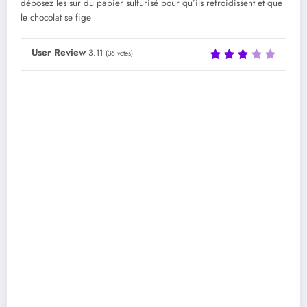
déposez les sur du papier sulfurisé pour qu’ils refroidissent et que
le chocolat se fige
User Review
3.11
(
36
votes)