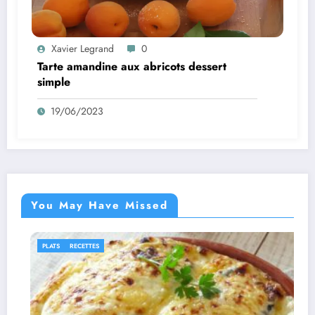
Xavier Legrand
0
Tarte amandine aux abricots dessert
simple
19/06/2023
You May Have Missed
IDÉES RECETTES
RECET