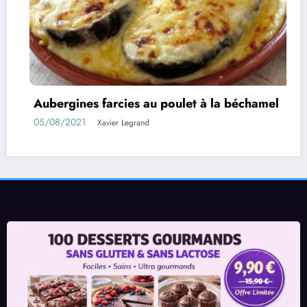
rcies au poulet à la béchamel
Rouleaux d’aub
01/08/2021
ier Legrand
Xavie