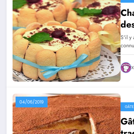
Cha
des
S'il y
conn
X
04/06/2019
GÂTE
Gât
tra