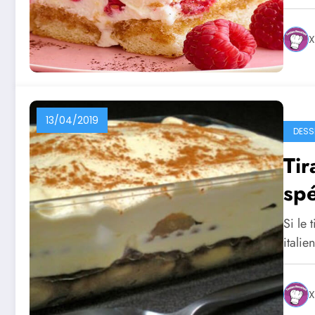
X
13/04/2019
DESS
Ti
spé
Si le 
italie
X