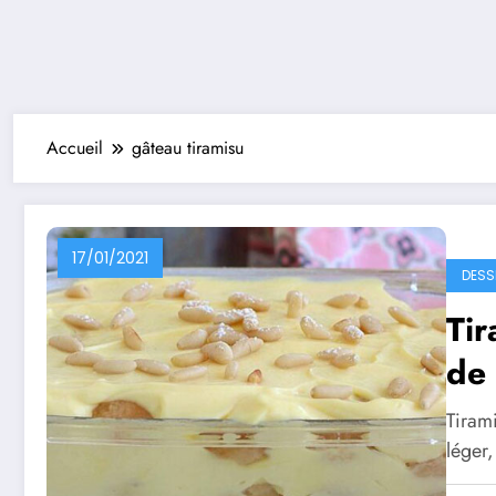
Accueil
gâteau tiramisu
17/01/2021
DESS
Tir
de
Tirami
léger,