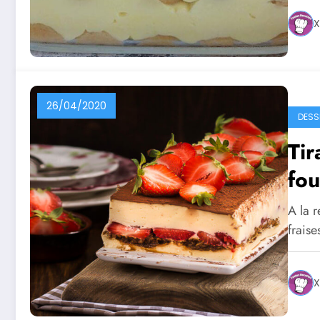
X
26/04/2020
DESS
Tir
fou
A la 
frais
X