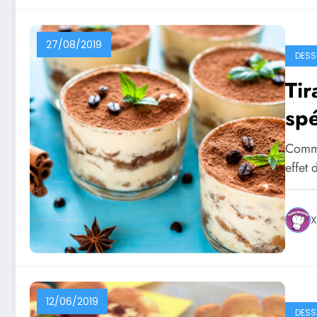
27/08/2019
DESS
Tir
spé
Comme
effet 
X
12/06/2019
DESS