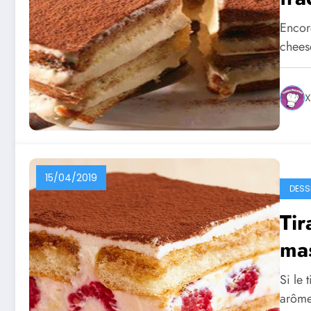
Encore
chees
X
15/04/2019
DESS
Tir
ma
Si le 
arôme