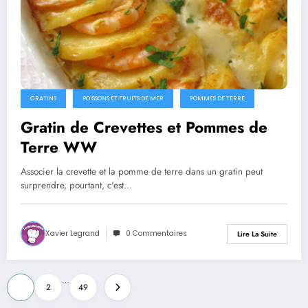
GRATINS
POISSONS ET FRUITS DE MER
POMMES DE TERRE
Gratin de Crevettes et Pommes de
Terre WW
Associer la crevette et la pomme de terre dans un gratin peut
surprendre, pourtant, c'est…
Xavier Legrand
0 Commentaires
Lire La Suite
Pagination
…
1
2
49
des