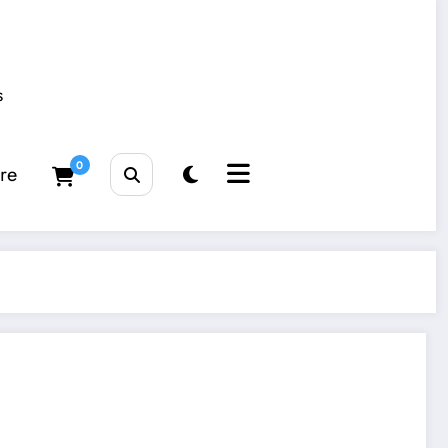
s
0
tre