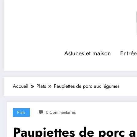
Aller
au
contenu
Astuces et maison
Entrée
Accueil
Plats
Paupiettes de porc aux légumes
Plats
0 Commentaires
Paupiettes de porc 