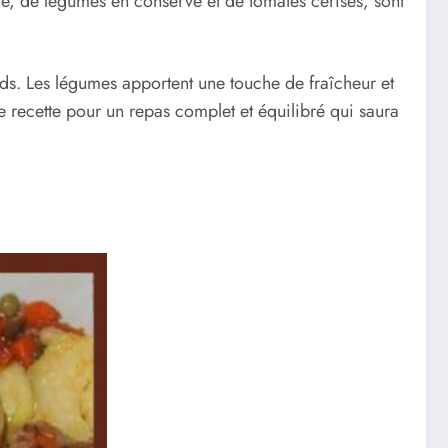
e, de légumes en conserve et de tomates cerises, sont
ands. Les légumes apportent une touche de fraîcheur et
e recette pour un repas complet et équilibré qui saura