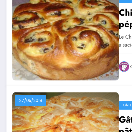
Chi
pép
Le Chi
alsac
X
27/05/2019
GÂTE
Gât
pât