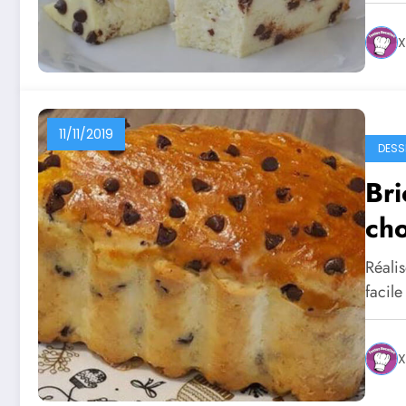
X
11/11/2019
DESS
Bri
cho
Réali
facile
X