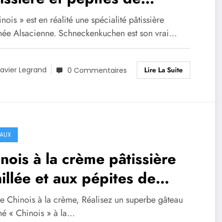
colat
nois » est en réalité une spécialité pâtissière
hée Alsacienne. Schneckenkuchen est son vrai…
Lire La Suite
avier Legrand
0 Commentaires
AUX
nois à la crème pâtissière
illée et aux pépites de
colat
te Chinois à la crème, Réalisez un superbe gâteau
hé « Chinois » à la…