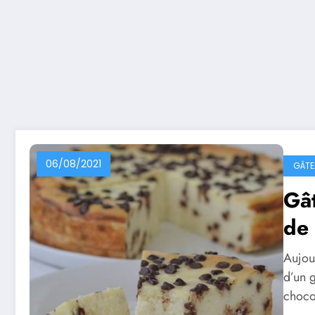
06/08/2021
GÂTE
Gât
de 
Aujour
d’un 
choco