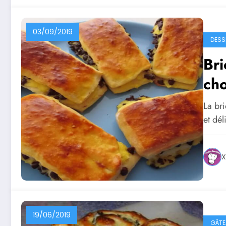
03/09/2019
DESS
Bri
cho
La bri
et dé
X
19/06/2019
GÂTE