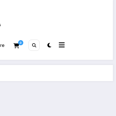
s
0
tre