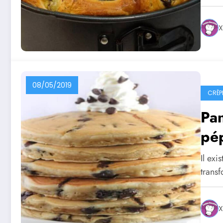
X
08/05/2019
CRÊP
Pan
pép
Il exi
trans
X