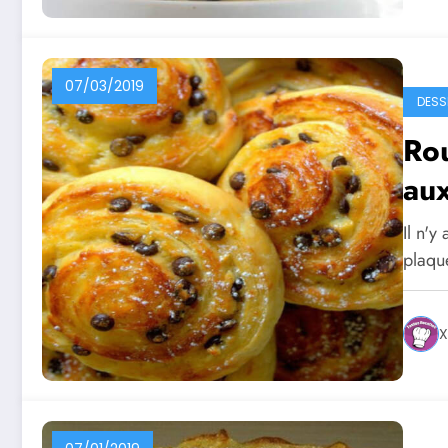
07/03/2019
DESS
Rou
aux
Il n'y
plaq
X