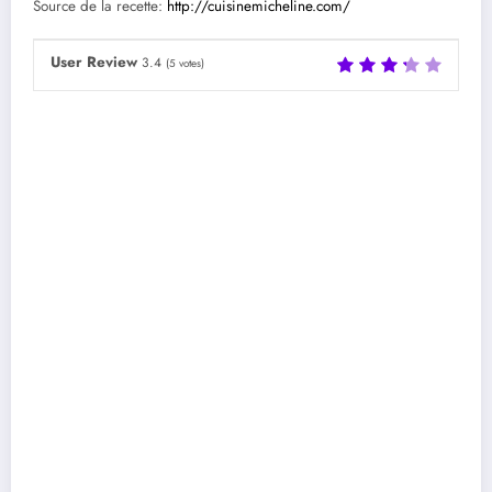
Source de la recette:
http://cuisinemicheline.com/
User Review
3.4
(
5
votes)