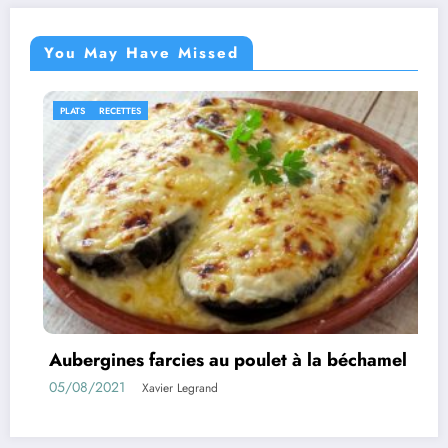
You May Have Missed
IDÉES RECETTES
RECETTES
 au poulet à la béchamel
Rouleaux d’aubergin
01/08/2021
nd
Xavier Legrand