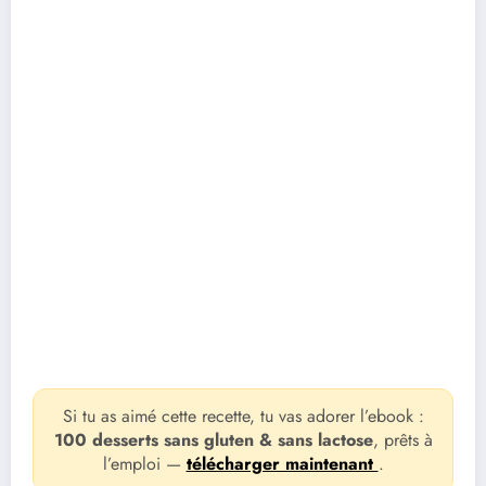
Si tu as aimé cette recette, tu vas adorer l’ebook :
100 desserts sans gluten & sans lactose
, prêts à
l’emploi —
télécharger maintenant
.