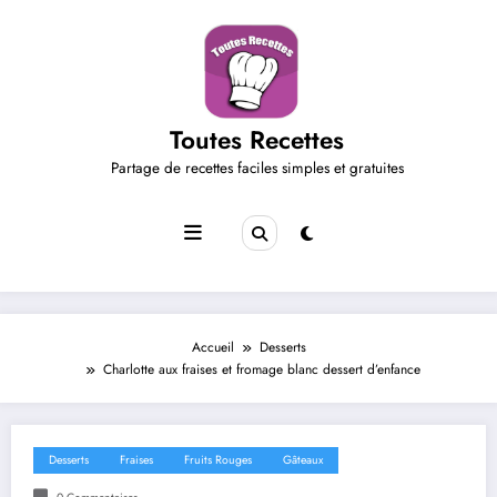
Aller
au
contenu
Toutes Recettes
Partage de recettes faciles simples et gratuites
Accueil
Desserts
Charlotte aux fraises et fromage blanc dessert d’enfance
Desserts
Fraises
Fruits Rouges
Gâteaux