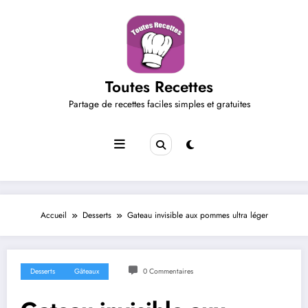
Aller
au
contenu
Toutes Recettes
Partage de recettes faciles simples et gratuites
Accueil
Desserts
Gateau invisible aux pommes ultra léger
Desserts
Gâteaux
0 Commentaires