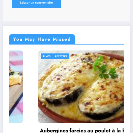
You May Have Missed
CETTES
IDÉES RECETT
nes farcies au poulet à la béchamel
Rouleaux