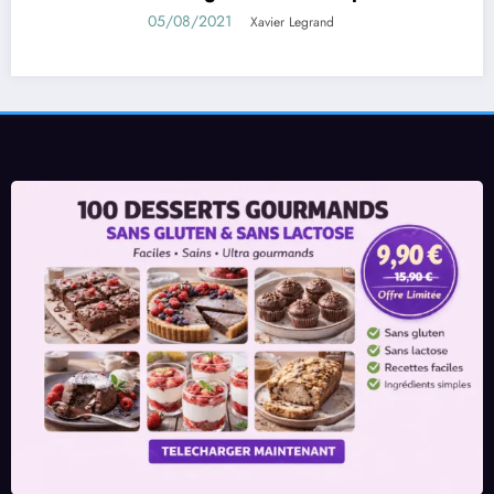
021
01/08/202
Xavier Legrand